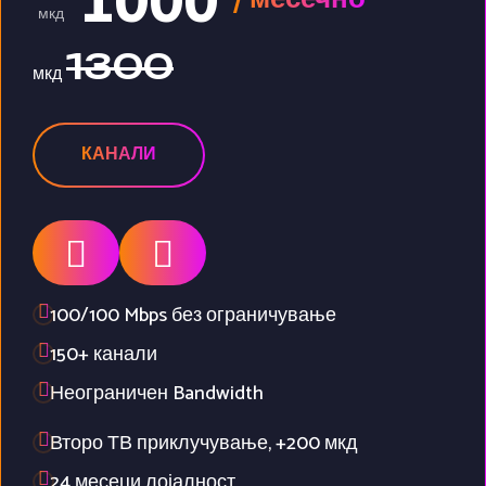
1000
мкд
1300
мкд
КАНАЛИ
100/100 Mbps без ограничување
150+ канали
Неограничен Bandwidth
Второ ТВ приклучување, +200 мкд
24 месеци лојалност