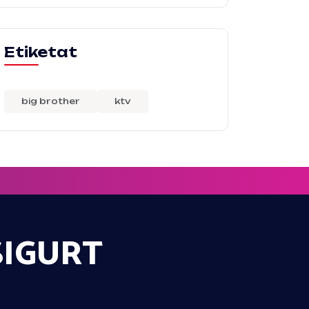
Etiketat
big brother
ktv
SIGURT