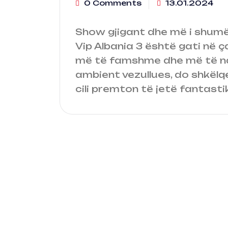
0 Comments
13.01.2024
Show gjigant dhe më i shumëp
Vip Albania 3 është gati në ç
më të famshme dhe më të ndj
ambient vezullues, do shkëlqe
cili premton të jetë fantastik