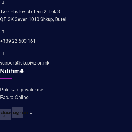
Tale Hristov bb, Lam 2, Lok 3
QT SK Sever, 1010 Shkup, Butel
+389 22 600 161
support@skupivizion.mk
Ndihmë
Politika e privatësisë
Fatura Online
ebook-
Instagram
f