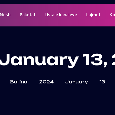
 Nesh
Paketat
Lista e kanaleve
Lajmet
Ko
January 13,
Ballina
2024
January
13