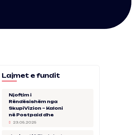
Lajmet e fundit
Njoftim i
Rëndësishëm nga
SkupiVizion – Kaloni
në Postpaid dhe
23.05.2025