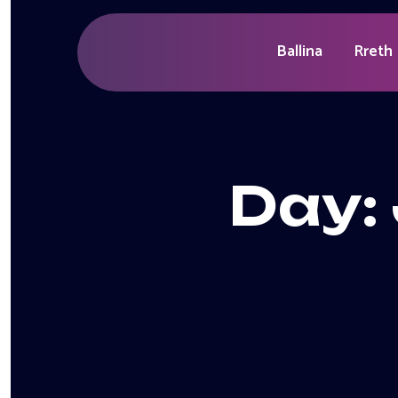
Ballina
Rreth
Day: