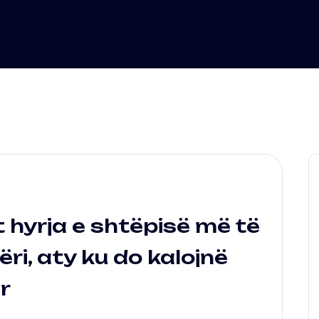
t hyrja e shtëpisë më të
i, aty ku do kalojnë
r