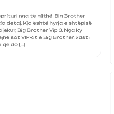
rituri nga të gjithë, Big Brother
do detaj. Kjo është hyrja e shtëpisë
ekur, Big Brother Vip 3. Nga ky
jnë sot VIP-at e Big Brother, kast i
 që do […]