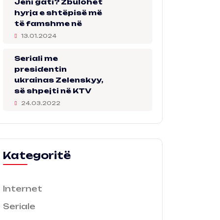
Jeni gati? Zbulohet
hyrja e shtëpisë më
të famshme në
13.01.2024
Seriali me
presidentin
ukrainas Zelenskyy,
së shpejti në KTV
24.03.2022
Kategoritë
Internet
Seriale